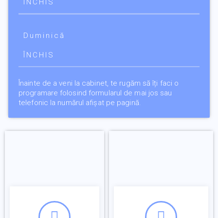
ÎNCHIS
Duminică
ÎNCHIS
Înainte de a veni la cabinet, te rugăm să îți faci o
programare folosind formularul de mai jos sau
telefonic la numărul afișat pe pagină.