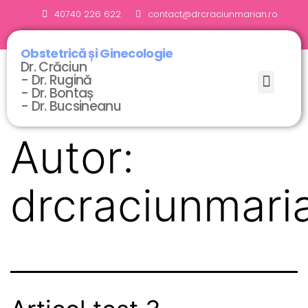
40740 226 622
contact@drcraciunmarian.ro
Obstetrică și Ginecologie
Dr. Crăciun
- Dr. Rugină
- Dr. Bontaș
- Dr. Bucsineanu
Autor:
drcraciunmari