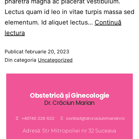
pharetra magna ac placerat vestibulum.
Lectus quam id leo in vitae turpis massa sed
elementum. Id aliquet lectus…
Continuă
lectura
Publicat
februarie 20, 2023
Din categoria
Uncategorized
Obstetrică și Ginecologie
Dr. Crăciun Marian
+40740 226 622
contact@drcraciunmarian.ro
Adresă: Str Mitropoliei nr 32 Suceava